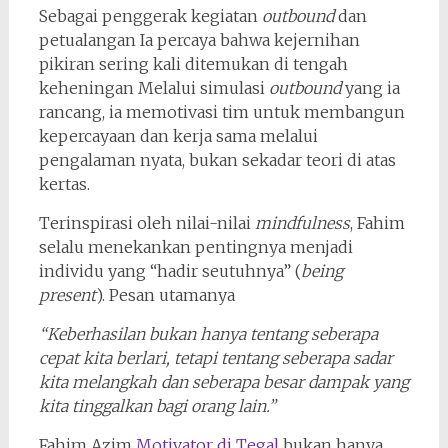
Sebagai penggerak kegiatan
outbound
dan
petualangan Ia percaya bahwa kejernihan
pikiran sering kali ditemukan di tengah
keheningan Melalui simulasi
outbound
yang ia
rancang, ia memotivasi tim untuk membangun
kepercayaan dan kerja sama melalui
pengalaman nyata, bukan sekadar teori di atas
kertas.
Terinspirasi oleh nilai-nilai
mindfulness
, Fahim
selalu menekankan pentingnya menjadi
individu yang “hadir seutuhnya” (
being
present
). Pesan utamanya
“Keberhasilan bukan hanya tentang seberapa
cepat kita berlari, tetapi tentang seberapa sadar
kita melangkah dan seberapa besar dampak yang
kita tinggalkan bagi orang lain.”
Fahim Azim
Motivator di Tegal
bukan hanya