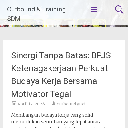
Lompat
Outbound & Training
ke
konten
SDM
Sinergi Tanpa Batas: BPJS
Ketenagakerjaan Perkuat
Budaya Kerja Bersama
Motivator Tegal
April 12, 2026
outbound guci
Membangun budaya kerja yang solid
memerlukan sentuhan yang tepat antara