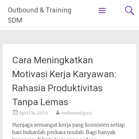
Lompat
Outbound & Training
ke
konten
SDM
Cara Meningkatkan
Motivasi Kerja Karyawan:
Rahasia Produktivitas
Tanpa Lemas
April 14, 2026
outbound guci
Menjaga semangat kerja yang konsisten setiap
hari bukanlah perkara mudah. Bagi banyak