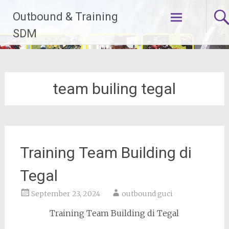
Lompat
Outbound & Training
ke
konten
SDM
team builing tegal
Training Team Building di
Tegal
September 23, 2024
outbound guci
Training Team Building di Tegal