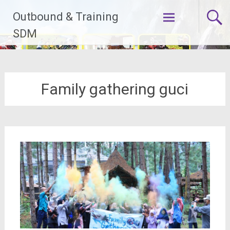
Lompat
Outbound & Training
ke
konten
SDM
Family gathering guci