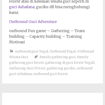
Forest atau di kawasan wisata guci seperti di
guci Ashafana
, guciku dll bisa menghubungi
kami.
Outbound Guci Adventure
outbound Fun game – Gathering – Team
building – Capacity building – Training
Motivasi
outbound guci Tegal
,
Outbound Tegal
,
OUtbound
Wisata Guci
Family gathering guci
,
Family
gathering guci forest
,
gathering di guci forest Tegall
,
Gathering Guci FOrest
,
gathering guciku
,
outbound
guci Ashafana
,
outbound guci Forest