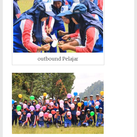
outbound Pelajar