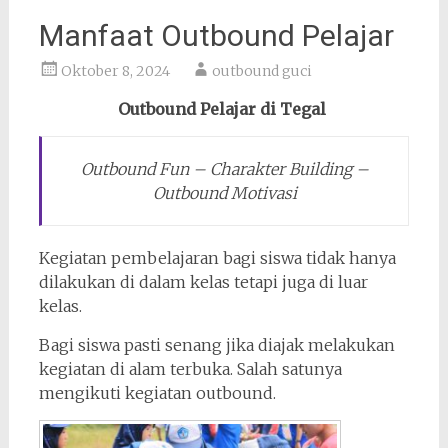
Manfaat Outbound Pelajar
Oktober 8, 2024
outbound guci
Outbound Pelajar di Tegal
Outbound Fun – Charakter Building –
Outbound Motivasi
Kegiatan pembelajaran bagi siswa tidak hanya
dilakukan di dalam kelas tetapi juga di luar
kelas.
Bagi siswa pasti senang jika diajak melakukan
kegiatan di alam terbuka. Salah satunya
mengikuti kegiatan outbound.