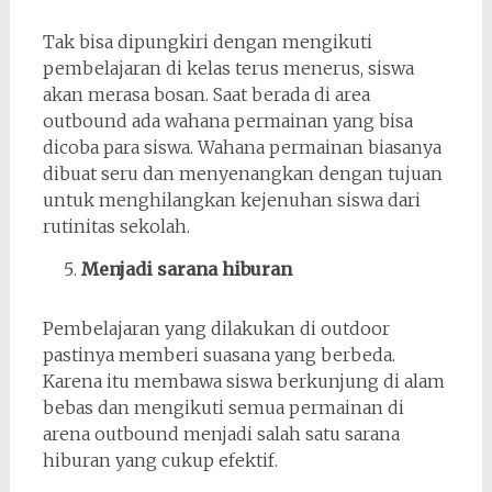
Tak bisa dipungkiri dengan mengikuti
pembelajaran di kelas terus menerus, siswa
akan merasa bosan. Saat berada di area
outbound ada wahana permainan yang bisa
dicoba para siswa. Wahana permainan biasanya
dibuat seru dan menyenangkan dengan tujuan
untuk menghilangkan kejenuhan siswa dari
rutinitas sekolah.
Menjadi sarana hiburan
Pembelajaran yang dilakukan di outdoor
pastinya memberi suasana yang berbeda.
Karena itu membawa siswa berkunjung di alam
bebas dan mengikuti semua permainan di
arena outbound menjadi salah satu sarana
hiburan yang cukup efektif.