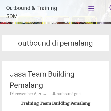
Lompat
Outbound & Training
ke
konten
SDM
outbound di pemalang
Jasa Team Building
Pemalang
November 6, 2024
outbound guci
Training Team Building Pemalang