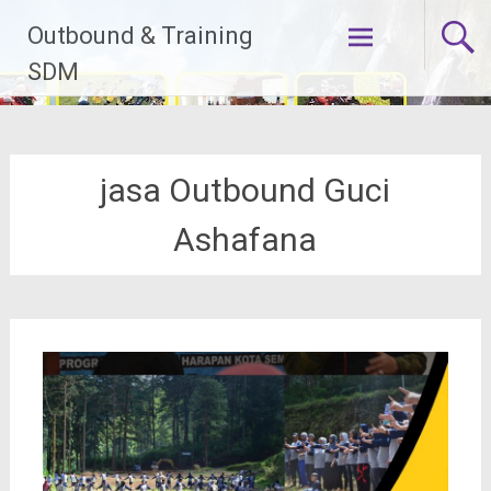
Lompat
Outbound & Training
ke
konten
SDM
jasa Outbound Guci
Ashafana