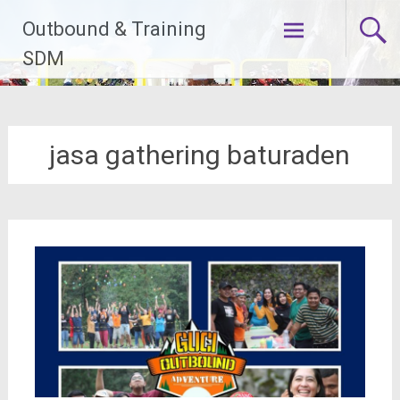
Lompat
Outbound & Training
ke
konten
SDM
jasa gathering baturaden