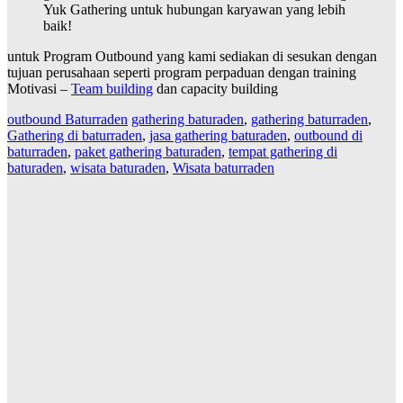
Yuk Gathering untuk hubungan karyawan yang lebih
baik!
untuk Program Outbound yang kami sediakan di sesukan dengan
tujuan perusahaan seperti program perpaduan dengan training
Motivasi –
Team building
dan capacity building
outbound Baturraden
gathering baturaden
,
gathering baturraden
,
Gathering di baturraden
,
jasa gathering baturaden
,
outbound di
baturraden
,
paket gathering baturaden
,
tempat gathering di
baturaden
,
wisata baturaden
,
Wisata baturraden