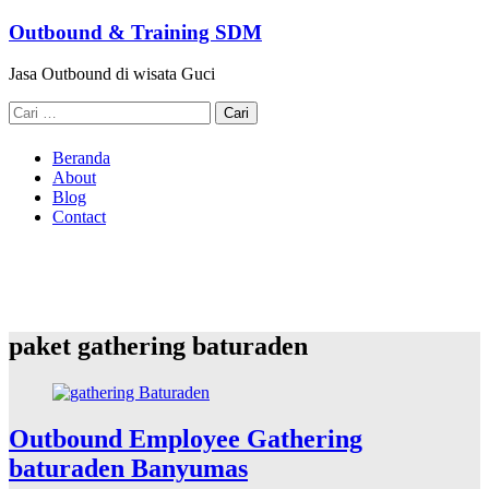
Lompat
Outbound & Training SDM
ke
konten
Jasa Outbound di wisata Guci
Cari
apa:
Beranda
About
Blog
Contact
paket gathering baturaden
Outbound Employee Gathering
baturaden Banyumas