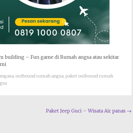
 building – Fun game di Rumah angsa atau sekitar
ami
angasa
,
outbound rumah angsa
,
paket outbound rumah
gsa
Paket Jeep Guci – Wisata Air panas
→