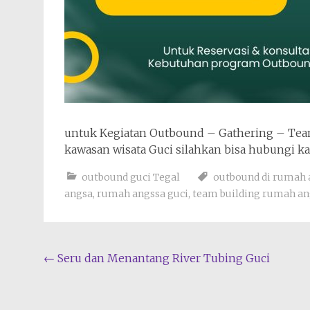
untuk Kegiatan Outbound – Gathering – Team
kawasan wisata Guci silahkan bisa hubungi k
outbound guci Tegal
outbound di rumah 
angsa
,
rumah angssa guci
,
team building rumah an
Navigasi
←
Seru dan Menantang River Tubing Guci
pos