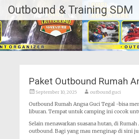
Lompat
Outbound & Training SDM
ke
konten
Paket Outbound Rumah An
September 10, 2025
outbound guci
Outbound Rumah Angsa Guci Tegal -bisa menj
liburan. Tempat untuk camping ini cocok untu
Selain menawarkan suasana hutan, di Rumah An
outbound. Bagi yang mau menginap di sini j