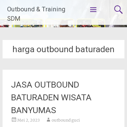
Lompat
Outbound & Training
ke
konten
SDM
harga outbound baturaden
JASA OUTBOUND
BATURADEN WISATA
BANYUMAS
Mei 2, 2023
outbound guci