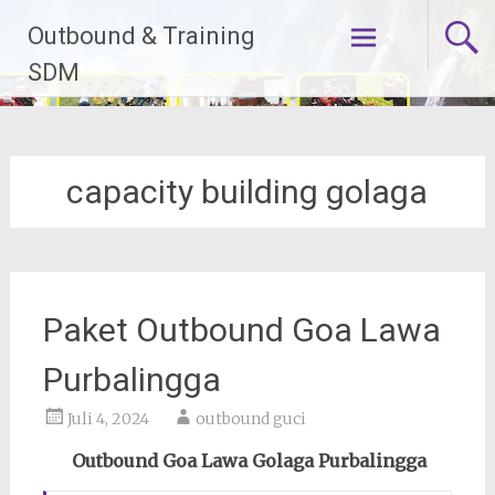
Lompat
Outbound & Training
ke
konten
SDM
capacity building golaga
Paket Outbound Goa Lawa
Purbalingga
Juli 4, 2024
outbound guci
Outbound Goa Lawa Golaga Purbalingga